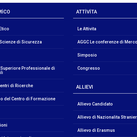
MİCO
ATTİVİTA
Etico
Le Attivita
i Scienze di Sicurezza
AGGC Le conferenze di Merco
Simposio
 Superiore Professionale di
Congresso
li
Centri di Ricerche
ALLIEVI
o del Centro di Formazione
Allievo Candidato
a
Allievo di Nazionalita Stranie
ioni
Allievo di Erasmus