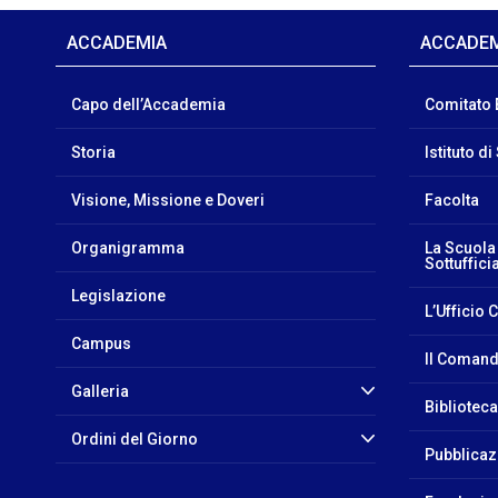
ACCADEMIA
ACCADE
Capo dell’Accademia
Comitato 
Storia
Istituto d
Visione, Missione e Doveri
Facolta
Organigramma
La Scuola
Sottufficia
Legislazione
L’Ufficio 
Campus
Il Comand
Galleria
Bibliotec
Ordini del Giorno
Pubblicaz